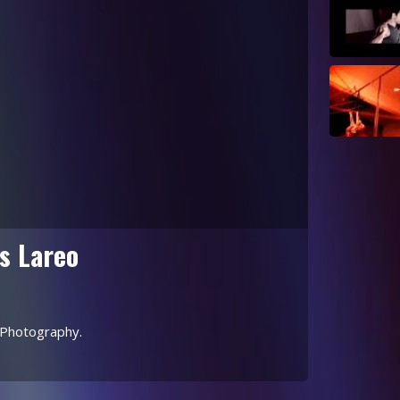
s Lareo
 Photography.